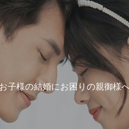
お
子
様
の
結
婚
に
お
困
り
の
親
御
様